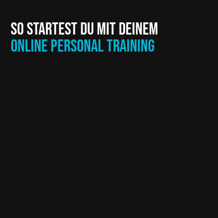
SO STARTEST DU MIT DEINEM
ONLINE PERSONAL TRAINING
KONTAKTAUFNAHME – GANZ
UNVERBINDLICH
Melde dich bequem über das
Kontaktformular oder rufe mich direkt
an. In einem kurzen Gespräch lerne
ich dich kennen und wir klären deine
Wünsche, Ziele und
Voraussetzungen – ganz